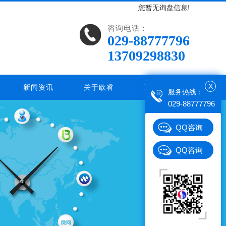
您暂无询盘信息!
咨询电话：
029-88777796
13709298830
X
新闻资讯
关于欧睿
联系欧睿
服务热线：
029-88777796
QQ咨询
QQ咨询