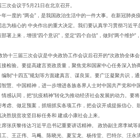
届三次会议于5月21日在北京召开。
一年一度的 “两会”，是我国政治生活中的一件大事。在新冠肺炎疫
同志为核心的 中央作出的重大决定。我们要认真学习贯彻习近平
部署上来，增强“四个意识”，坚定“四个自信”，做到“两个维护”
 政协十三届三次会议是中央政协工作会议后召开的*次政协全体
直接检验。要提高建言资政质量，聚焦党和国家中心任务深入协商
、编制“十四五”规划等方面建真言、谋良策。要广泛凝聚共识，
国智慧、中国精神，进一步增进各族各界人士对中国共产党和中
、情感认同，把“抗疫精神”转化为推动经济社会发展的动力。要
密考虑、做足预案，抓细抓实各项工作，把会议开成提振信心、
战决胜脱贫攻坚目标任务和 建成小康社会上来。
工程施工
西安管桁架工程
主席张庆黎传达习近平总书记重要讲话精神。 政协副主席李斌等
展工、王正伟、马飚、陈晓光、夏宝龙、杨传堂、巴特尔、汪永