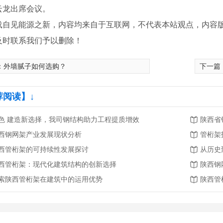
云龙出席会议。
载自见能源之新，内容均来自于互联网，不代表本站观点，内容
及时联系我们予以删除！
：
外墙腻子如何选购？
下一篇
荐阅读】↓
色 建造新选择，我司钢结构助力工程提质增效
陕西省
西钢网架产业发展现状分析
管桁架
西管桁架的可持续性发展探讨
从历史
西管桁架：现代化建筑结构的创新选择
陕西钢
索陕西管桁架在建筑中的运用优势
陕西管