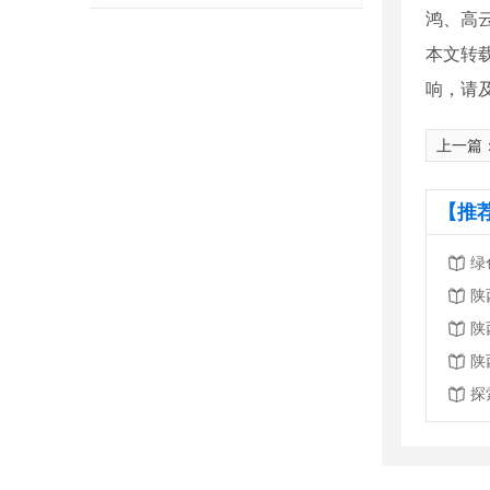
鸿、高
本文转
响，请
上一篇
【推
绿
陕
陕
陕
探