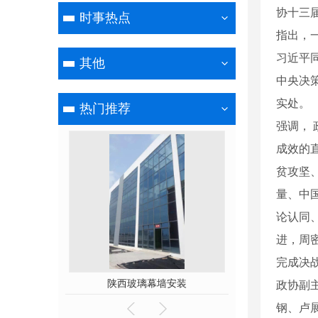
协十三
时事热点
指出，
习近平
其他
中央决策
实处。
热门推荐
强调，
成效的
贫攻坚
量、中
论认同
进，周
完成决
设计安装
陕西玻璃幕墙安装
陕西管桁架
政协副
钢、卢