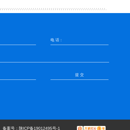
提 交
案号：
陕ICP备19012495号-1