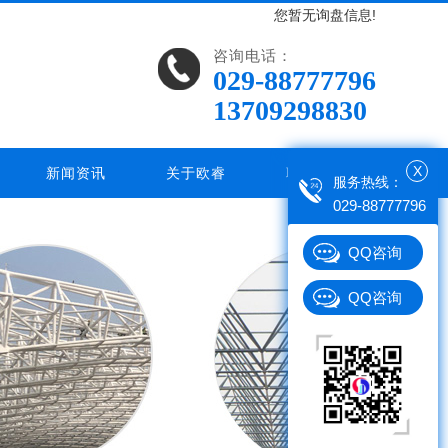
您暂无询盘信息!
咨询电话：
029-88777796
13709298830
X
新闻资讯
关于欧睿
联系欧睿
服务热线：
029-88777796
QQ咨询
QQ咨询