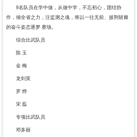
9名队员在学中做，从做中学，不忘初心，团结协
作，倾全省之力，注监测之魂，将以一往无前、披荆斩棘
的奋斗姿态逐梦 赛场。
综合比武队员
陈 玉
金 梅
龙剑英
罗 烨
宋 磊
专项比武队员
邓多丽