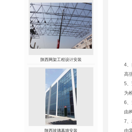
陕西网架工程设计安装
4
高
5
为
6
由
7
由
陕西玻璃幕墙安装