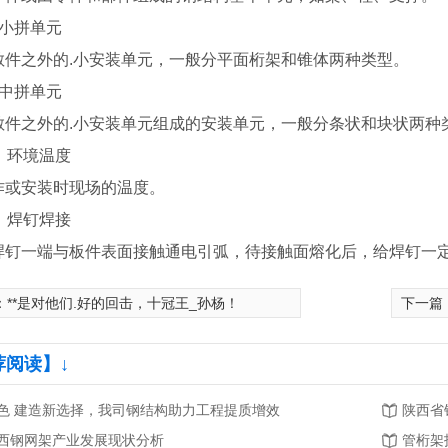
、小拼单元
散件之外的.小安装单元，一般分平面桁架和锥体两种类型。
、中拼单元
散件之外的.小安装单元组成的安装单元，一般分条状和块状两种
0、环境温度
作或安装时现场的温度。
1、焊钉焊接
焊钉一端与板件表面接触通电引弧，待接触面熔化后，给焊钉一
：
**是对他们.好的回击，十冠王_孙杨！
下一篇
荐阅读】↓
色 建造新选择，我司钢结构助力工程提质增效
陕西省
西钢网架产业发展现状分析
管桁架