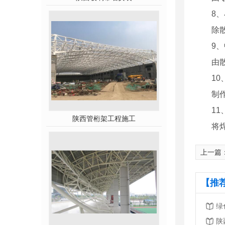
8
除
9
由
1
制
1
陕西管桁架工程施工
将
上一篇
【推
绿
陕