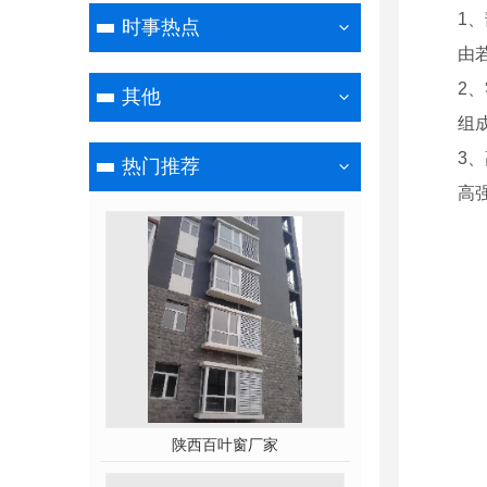
1
时事热点
由
2
其他
组
3
热门推荐
高
陕西百叶窗厂家