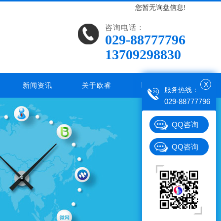
您暂无询盘信息!
咨询电话：
029-88777796
13709298830
X
新闻资讯
关于欧睿
联系欧睿
服务热线：
029-88777796
QQ咨询
QQ咨询